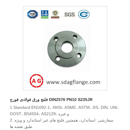
فلنج ورق فولادی فورج DIN2576 PN10 S235JR
1.Standard:EN1092-1، ANSI، ASME، ASTM، JIS، DIN، UNI،
GOST، BS4504، AS2129، و غیره.
2. سفارشی: استاندارد، همچنین فلنج های غیر استاندارد و ویژه
طبق نقشه ها