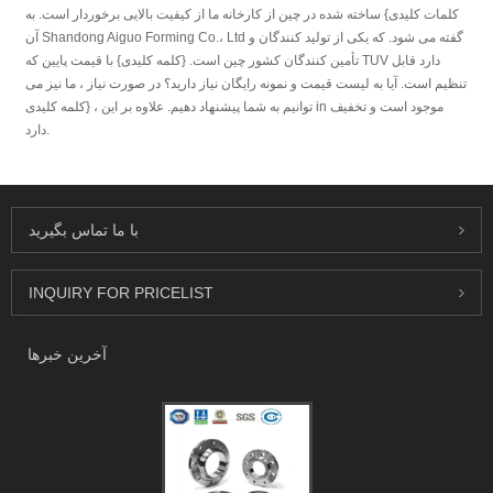
کلمات کلیدی} ساخته شده در چین از کارخانه ما از کیفیت بالایی برخوردار است. به
آن Shandong Aiguo Forming Co.، Ltd گفته می شود. که یکی از تولید کنندگان و
تأمین کنندگان کشور چین است. {کلمه کلیدی} با قیمت پایین که TUV دارد قابل
تنظیم است. آیا به لیست قیمت و نمونه رایگان نیاز دارید؟ در صورت نیاز ، ما نیز می
توانیم به شما پیشنهاد دهیم. علاوه بر این ، {کلمه کلیدی in موجود است و تخفیف
دارد.
با ما تماس بگیرید
INQUIRY FOR PRICELIST
آخرین خبرها