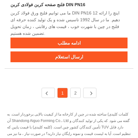
فلنج صفحه کربن فولادی کربن DIN PN16
ما می توانیم فلنج ورق فولاد کربن DIN PN16 12 اینچ را ارائه
دهیم. ما در سال 1992 تاسیس شده و یک تولید کننده حرفه ای
فلنج در چین با شهرت خوب ، قیمت های رقابتی ، زمان تحویل
تضمین شده هستیم.
ادامه مطلب
ارسال استعلام
1
2
کلمات کلیدی} ساخته شده در چین از کارخانه ما از کیفیت بالایی برخوردار است. به
آن Shandong Aiguo Forming Co.، Ltd گفته می شود. که یکی از تولید کنندگان و
تأمین کنندگان کشور چین است. {کلمه کلیدی} با قیمت پایین که TUV دارد قابل
تنظیم است. آیا به لیست قیمت و نمونه رایگان نیاز دارید؟ در صورت نیاز ، ما نیز می