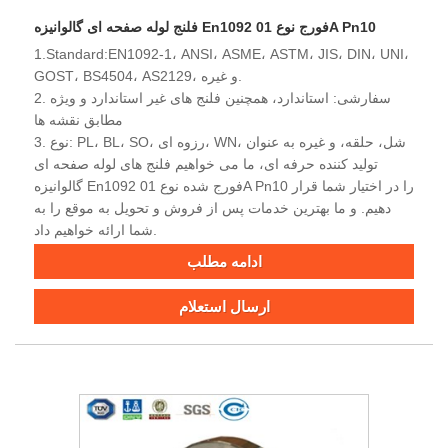
فلنج لوله صفحه ای گالوانیزه En1092 فورج نوع 01A Pn10
1.Standard:EN1092-1، ANSI، ASME، ASTM، JIS، DIN، UNI،
GOST، BS4504، AS2129، و غیره.
2. سفارشی: استاندارد، همچنین فلنج های غیر استاندارد و ویژه
مطابق نقشه ها
3. نوع: PL، BL، SO، رزوه ای، WN، شل، حلقه، و غیره به عنوان
تولید کننده حرفه ای، ما می خواهیم فلنج های لوله صفحه ای
گالوانیزه En1092 فورج شده نوع 01A Pn10 را در اختیار شما قرار
دهیم. و ما بهترین خدمات پس از فروش و تحویل به موقع را به
شما ارائه خواهیم داد.
ادامه مطلب
ارسال استعلام