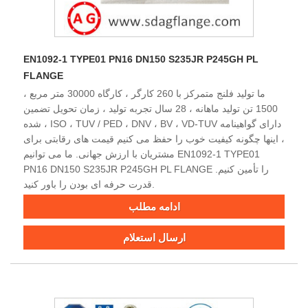
EN1092-1 TYPE01 PN16 DN150 S235JR P245GH PL
FLANGE
ما تولید فلنج متمرکز با 260 کارگر ، کارگاه 30000 متر مربع ،
1500 تن تولید ماهانه ، 28 سال تجربه تولید ، زمان تحویل تضمین
شده ، ISO ، TUV / PED ، DNV ، BV ، VD-TUV دارای گواهینامه
، اینها چگونه کیفیت خوب را حفظ می کنیم قیمت های رقابتی برای
مشتریان با ارزش جهانی. ما می توانیم EN1092-1 TYPE01
PN16 DN150 S235JR P245GH PL FLANGE را تأمین کنیم.
قدرت حرفه ای بودن را باور کنید.
ادامه مطلب
ارسال استعلام