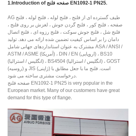
1.Introduction of صفحه فلنج EN1092-1 PN25.
AG طیف گسترده ای از فلنج ، فلنج لوله ، فلنج لوله ، فلنج
صفحه ، فلنج کور ، فلنج گردن جوش ، لغزش بر روی فلنج ،
فلنج شل ، فلنج جوش سوکت ، فلنج رزوه ای ، فلنج اتصال
دامان را بر اساس کیفیت تضمین شده ارائه می دهد. تولید
مشترک به عنوان استانداردهای جهانی شامل ASA / ANSI /
ASTM / ASME (آمریکا) ، DIN / EN (اروپایی) ، BS10
(انگلیس / استرالیا) ، BS4504 (انگلیس / استرالیا) ، GOST
(روسیه) و JIS (ژاپنی) است. فلنج ما با جعل مطابق با
درخواست مشتری ساخته می شود.
صفحه فلنج EN1092-1 PN25 is very popular in the
European market. Many of our customers have great
demand for this type of flange.