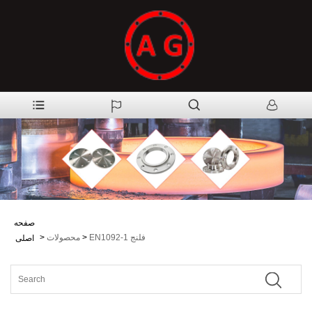
صفحه
EN1092-1 فلنج
>
محصولات
>
اصلی