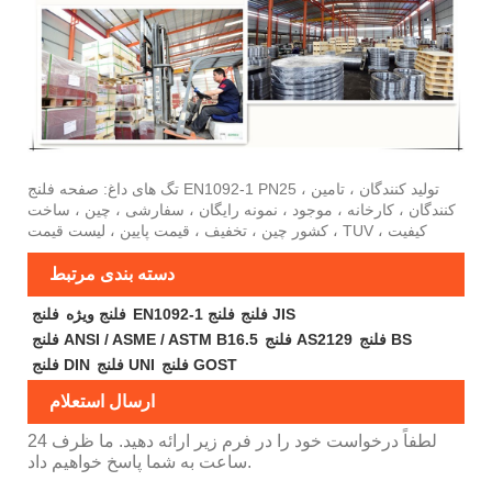
تگ های داغ: صفحه فلنج EN1092-1 PN25 ، تولید کنندگان ، تامین
کنندگان ، کارخانه ، موجود ، نمونه رایگان ، سفارشی ، چین ، ساخت
کشور چین ، تخفیف ، قیمت پایین ، لیست قیمت ، TUV ، کیفیت
دسته بندی مرتبط
فلنج JIS
EN1092-1 فلنج
فلنج ویژه
فلنج
فلنج BS
فلنج AS2129
فلنج ANSI / ASME / ASTM B16.5
فلنج GOST
فلنج UNI
فلنج DIN
ارسال استعلام
لطفاً درخواست خود را در فرم زیر ارائه دهید. ما ظرف 24
ساعت به شما پاسخ خواهیم داد.