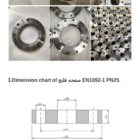
3.Dimension chart of صفحه فلنج EN1092-1 PN25.