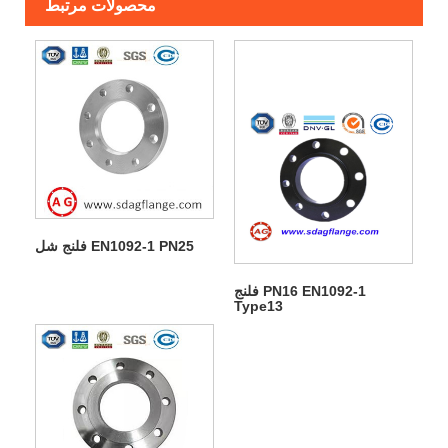
محصولات مرتبط
فلنج شل EN1092-1 PN25
فلنج PN16 EN1092-1
Type13