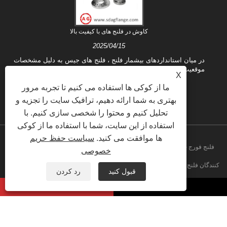
کاوش در فلنج های با کیفیت بالا
2025/04/15
در میان استانداردهای بیشمار فلنج ، فلنج های جیس به دلیل مشخصات
دقیق و کیفیت عالی استانداردهای صنعتی ژاپن (JIS) موقعیت مهمی را
X
در زمینه جهانی صنعتی اشغال می کنند.
ما از کوکی ها استفاده می کنیم تا تجربه مرور
بهتری به شما ارائه دهیم، ترافیک سایت را تجزیه و
تحلیل کنیم و محتوا را شخصی سازی کنیم. با
استفاده از این سایت، شما با استفاده ما از کوکی
ها موافقت می کنید.
سیاست حفظ حریم
کپی رایت © 2020 Shandong Aiguo Forging Co. ، Ltd. - فلنج فورج چین ، تولید
خصوصی
کنندگان فلنج کور ، کارخانه فلنج کربن ، فلنج صفحه ، فلنج صفحه ، تأمین کنندگان فلنج
قبول کنید
رد کردن
گردن جوشکاری کلیه حقوق محفوظ است
Privacy Policy
XML
RSS
Sitemap
پیوندها